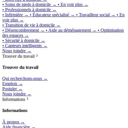
• Soins de pieds à domicile →
• En voir plus →
• Professionnels à domicile →
• Infirmière →
• Éducateur spécialisé →
• Travailleur social →
• En
voir plus →
• Transition de vie à domicile →
• Désencombrement →
• Aide au déménagement →
• Optimisation
des espaces →
• Sécurité à domicile →
• Capteurs intelligents →
Nous joindre →
Trouver du travail
Trouver du travail
Qui recherchons-nous →
Emplois →
Postuler →
Nous joindre →
Informations
Informations
À propos →
Aide financière →