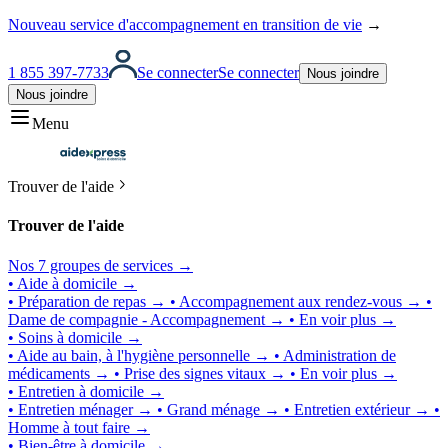
Nouveau service d'accompagnement en transition de vie
→
1 855 397-7733
Se connecter
Se connecter
Nous joindre
Nous joindre
Menu
Trouver de l'aide
Trouver de l'aide
Nos 7 groupes de services →
• Aide à domicile →
• Préparation de repas →
• Accompagnement aux rendez-vous →
•
Dame de compagnie - Accompagnement →
• En voir plus →
• Soins à domicile →
• Aide au bain, à l'hygiène personnelle →
• Administration de
médicaments →
• Prise des signes vitaux →
• En voir plus →
• Entretien à domicile →
• Entretien ménager →
• Grand ménage →
• Entretien extérieur →
•
Homme à tout faire →
• Bien-être à domicile →