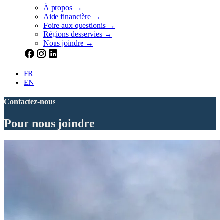
À propos →
Aide financière →
Foire aux questionis →
Régions desservies →
Nous joindre →
FR
EN
Contactez-nous
Pour nous joindre